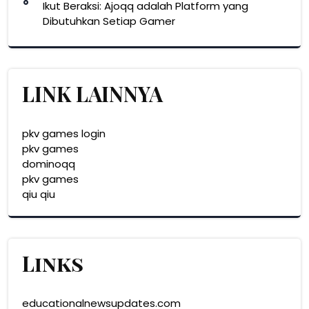
Ikut Beraksi: Ajoqq adalah Platform yang
Dibutuhkan Setiap Gamer
LINK LAINNYA
pkv games login
pkv games
dominoqq
pkv games
qiu qiu
Links
educationalnewsupdates.com