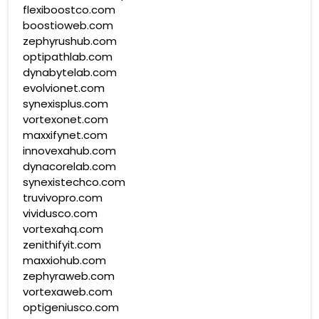
flexiboostco.com
boostioweb.com
zephyrushub.com
optipathlab.com
dynabytelab.com
evolvionet.com
synexisplus.com
vortexonet.com
maxxifynet.com
innovexahub.com
dynacorelab.com
synexistechco.com
truvivopro.com
vividusco.com
vortexahq.com
zenithifyit.com
maxxiohub.com
zephyraweb.com
vortexaweb.com
optigeniusco.com