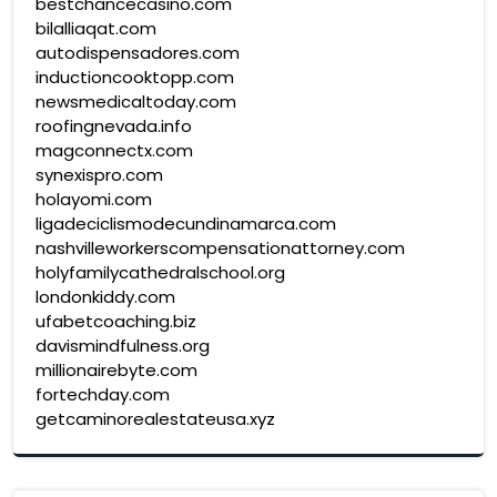
bestchancecasino.com
bilalliaqat.com
autodispensadores.com
inductioncooktopp.com
newsmedicaltoday.com
roofingnevada.info
magconnectx.com
synexispro.com
holayomi.com
ligadeciclismodecundinamarca.com
nashvilleworkerscompensationattorney.com
holyfamilycathedralschool.org
londonkiddy.com
ufabetcoaching.biz
davismindfulness.org
millionairebyte.com
fortechday.com
getcaminorealestateusa.xyz