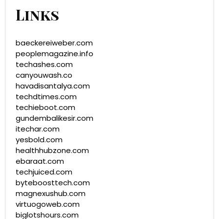
Links
baeckereiweber.com
peoplemagazine.info
techashes.com
canyouwash.co
havadisantalya.com
techdtimes.com
techieboot.com
gundembalikesir.com
itechar.com
yesbold.com
healthhubzone.com
ebaraat.com
techjuiced.com
byteboosttech.com
magnexushub.com
virtuogoweb.com
biglotshours.com