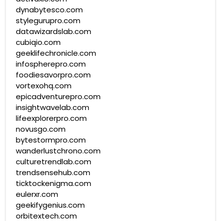
dynabytesco.com
stylegurupro.com
datawizardslab.com
cubiqio.com
geeklifechronicle.com
infospherepro.com
foodiesavorpro.com
vortexohq.com
epicadventurepro.com
insightwavelab.com
lifeexplorerpro.com
novusgo.com
bytestormpro.com
wanderlustchrono.com
culturetrendlab.com
trendsensehub.com
ticktockenigma.com
eulerxr.com
geekifygenius.com
orbitextech.com