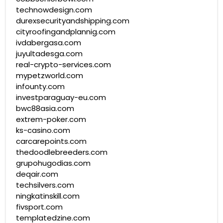
technowdesign.com
durexsecurityandshipping.com
cityroofingandplannig.com
ivdabergasa.com
juyultadesga.com
real-crypto-services.com
mypetzworld.com
infounty.com
investparaguay-eu.com
bwc88asia.com
extrem-poker.com
ks-casino.com
carcarepoints.com
thedoodlebreeders.com
grupohugodias.com
deqair.com
techsilvers.com
ningkatinskill.com
fivsport.com
templatedzine.com