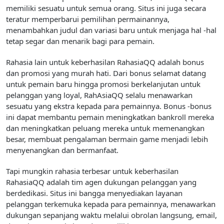
memiliki sesuatu untuk semua orang. Situs ini juga secara
teratur memperbarui pemilihan permainannya,
menambahkan judul dan variasi baru untuk menjaga hal -hal
tetap segar dan menarik bagi para pemain.
Rahasia lain untuk keberhasilan RahasiaQQ adalah bonus
dan promosi yang murah hati. Dari bonus selamat datang
untuk pemain baru hingga promosi berkelanjutan untuk
pelanggan yang loyal, RahAsiaQQ selalu menawarkan
sesuatu yang ekstra kepada para pemainnya. Bonus -bonus
ini dapat membantu pemain meningkatkan bankroll mereka
dan meningkatkan peluang mereka untuk memenangkan
besar, membuat pengalaman bermain game menjadi lebih
menyenangkan dan bermanfaat.
Tapi mungkin rahasia terbesar untuk keberhasilan
RahasiaQQ adalah tim agen dukungan pelanggan yang
berdedikasi. Situs ini bangga menyediakan layanan
pelanggan terkemuka kepada para pemainnya, menawarkan
dukungan sepanjang waktu melalui obrolan langsung, email,