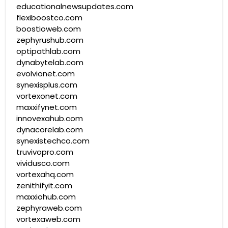
educationalnewsupdates.com
flexiboostco.com
boostioweb.com
zephyrushub.com
optipathlab.com
dynabytelab.com
evolvionet.com
synexisplus.com
vortexonet.com
maxxifynet.com
innovexahub.com
dynacorelab.com
synexistechco.com
truvivopro.com
vividusco.com
vortexahq.com
zenithifyit.com
maxxiohub.com
zephyraweb.com
vortexaweb.com