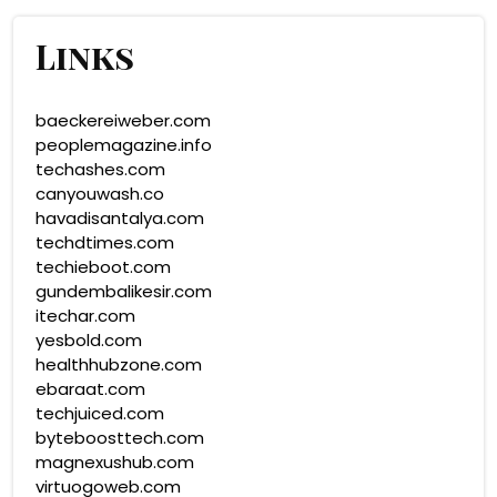
Links
baeckereiweber.com
peoplemagazine.info
techashes.com
canyouwash.co
havadisantalya.com
techdtimes.com
techieboot.com
gundembalikesir.com
itechar.com
yesbold.com
healthhubzone.com
ebaraat.com
techjuiced.com
byteboosttech.com
magnexushub.com
virtuogoweb.com