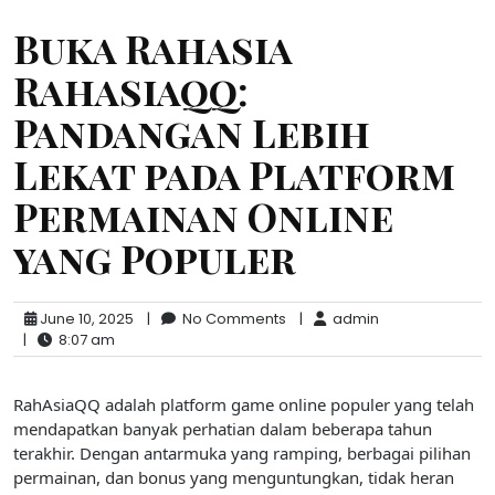
Buka Rahasia
Rahasiaqq:
Pandangan Lebih
Lekat pada Platform
Permainan Online
yang Populer
June 10, 2025
|
No Comments
|
admin
|
8:07 am
RahAsiaQQ adalah platform game online populer yang telah
mendapatkan banyak perhatian dalam beberapa tahun
terakhir. Dengan antarmuka yang ramping, berbagai pilihan
permainan, dan bonus yang menguntungkan, tidak heran