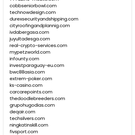
cobbseniorbowl.com
technowdesign.com
durexsecurityandshipping.com
cityroofingandplannig.com
ivdabergasa.com
juyultadesga.com
real-crypto-services.com
mypetzworld.com
infounty.com
investparaguay-eu.com
bwc88asia.com
extrem-poker.com
ks-casino.com
carcarepoints.com
thedoodlebreeders.com
grupohugodias.com
deqair.com
techsilvers.com
ningkatinskill.com
fivsport.com