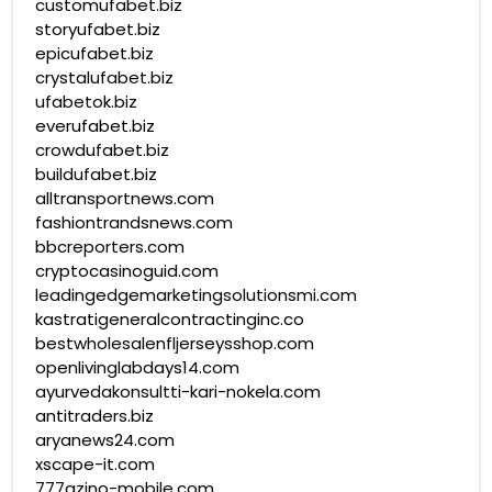
customufabet.biz
storyufabet.biz
epicufabet.biz
crystalufabet.biz
ufabetok.biz
everufabet.biz
crowdufabet.biz
buildufabet.biz
alltransportnews.com
fashiontrandsnews.com
bbcreporters.com
cryptocasinoguid.com
leadingedgemarketingsolutionsmi.com
kastratigeneralcontractinginc.co
bestwholesalenfljerseysshop.com
openlivinglabdays14.com
ayurvedakonsultti-kari-nokela.com
antitraders.biz
aryanews24.com
xscape-it.com
777azino-mobile.com