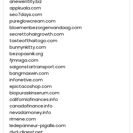
anewentity.biz
appkuala.com
seo7days.com
pureglowcream.com
bloemenbezorgenvandaag.com
secrettohairgrowth.com
tasteofthaitogo.com
bunnynkitty.com
bezopasnik.org
fjmnxga.com
saigonstartransport.com
bangmaxwin.com
infonetive.com
epictacoshop.com
biopuraskinserum.com
californiafinances.info
canadafinance.info
nevadamoney.info
rimene.com
ledepanneur-pigalle.com
dvd-digest.net