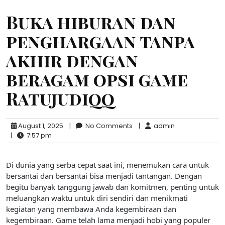
Buka hiburan dan
penghargaan tanpa
akhir dengan
beragam opsi game
Ratujudiqq
August 1, 2025
|
No Comments
|
admin
|
7:57 pm
Di dunia yang serba cepat saat ini, menemukan cara untuk
bersantai dan bersantai bisa menjadi tantangan. Dengan
begitu banyak tanggung jawab dan komitmen, penting untuk
meluangkan waktu untuk diri sendiri dan menikmati
kegiatan yang membawa Anda kegembiraan dan
kegembiraan. Game telah lama menjadi hobi yang populer