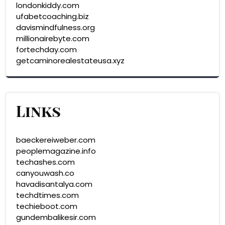
londonkiddy.com
ufabetcoaching.biz
davismindfulness.org
millionairebyte.com
fortechday.com
getcaminorealestateusa.xyz
Links
baeckereiweber.com
peoplemagazine.info
techashes.com
canyouwash.co
havadisantalya.com
techdtimes.com
techieboot.com
gundembalikesir.com