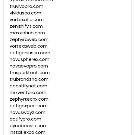
truvivopro.com
vividusco.com
vortexahq.com
zenithifyit.com
maxxiohub.com
zephyraweb.com
vortexaweb.com
optigeniusco.com
novuspherex.com
novaevopro.com
trusparktech.com
trubrandzhq.com
boostifynet.com
nexventpro.com
zephyrtechx.com
optigoxpert.com
novuswayz.com
actifypro.com
dynaboostx.com
instaflexco.com