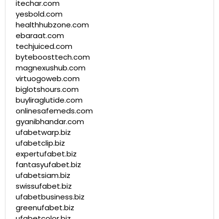
itechar.com
yesbold.com
healthhubzone.com
ebaraat.com
techjuiced.com
byteboosttech.com
magnexushub.com
virtuogoweb.com
biglotshours.com
buyliraglutide.com
onlinesafemeds.com
gyanibhandar.com
ufabetwarp.biz
ufabetclip.biz
expertufabet.biz
fantasyufabet.biz
ufabetsiam.biz
swissufabet.biz
ufabetbusiness.biz
greenufabet.biz
ufabetcolor.biz