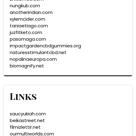
nungkub.com
anotherindian.com
xylemcider.com
taniaetiago.com
juzfitketo.com
pasomaga.com
impactgardencbdgummies.org
naturesstimulantcbd.net
nopalinaeuropa.com
biomagnify.net
Links
saucyukiah.com
beikastreet.net
filmizlettir.net
ourmultiworlds.com