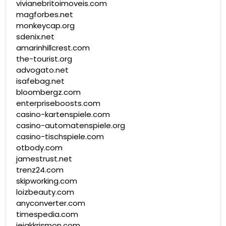
vivianebritoimoveis.com
magforbes.net
monkeycap.org
sdenix.net
amarinhillcrest.com
the-tourist.org
advogato.net
isafebag.net
bloombergz.com
enterpriseboosts.com
casino-kartenspiele.com
casino-automatenspiele.org
casino-tischspiele.com
otbody.com
jamestrust.net
trenz24.com
skipworking.com
loizbeauty.com
anyconverter.com
timespedia.com
jejakkrismon.com