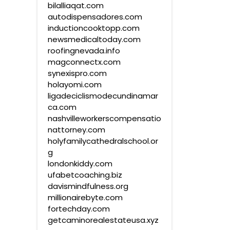
bilalliaqat.com
autodispensadores.com
inductioncooktopp.com
newsmedicaltoday.com
roofingnevada.info
magconnectx.com
synexispro.com
holayomi.com
ligadeciclismodecundinamar
ca.com
nashvilleworkerscompensatio
nattorney.com
holyfamilycathedralschool.or
g
londonkiddy.com
ufabetcoaching.biz
davismindfulness.org
millionairebyte.com
fortechday.com
getcaminorealestateusa.xyz