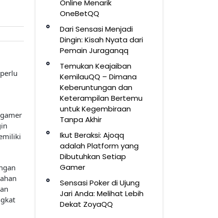
Online Menarik
OneBetQQ
Dari Sensasi Menjadi
Dingin: Kisah Nyata dari
Pemain Juraganqq
Temukan Keajaiban
perlu
KemilauQQ – Dimana
Keberuntungan dan
Keterampilan Bertemu
untuk Kegembiraan
 gamer
Tanpa Akhir
gin
Ikut Beraksi: Ajoqq
miliki
adalah Platform yang
Dibutuhkan Setiap
Gamer
engan
mahan
Sensasi Poker di Ujung
kan
Jari Anda: Melihat Lebih
ngkat
Dekat ZoyaQQ