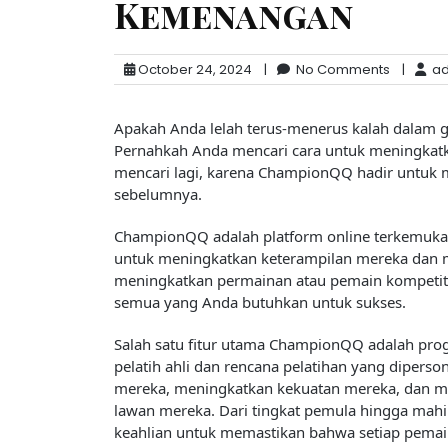
Kemenangan
October 24, 2024
|
No Comments
|
ad
Apakah Anda lelah terus-menerus kalah dalam 
Pernahkah Anda mencari cara untuk meningkat
mencari lagi, karena ChampionQQ hadir untu
sebelumnya.
ChampionQQ adalah platform online terkemuka
untuk meningkatkan keterampilan mereka dan m
meningkatkan permainan atau pemain kompetit
semua yang Anda butuhkan untuk sukses.
Salah satu fitur utama ChampionQQ adalah pro
pelatih ahli dan rencana pelatihan yang diper
mereka, meningkatkan kekuatan mereka, dan m
lawan mereka. Dari tingkat pemula hingga ma
keahlian untuk memastikan bahwa setiap pemai