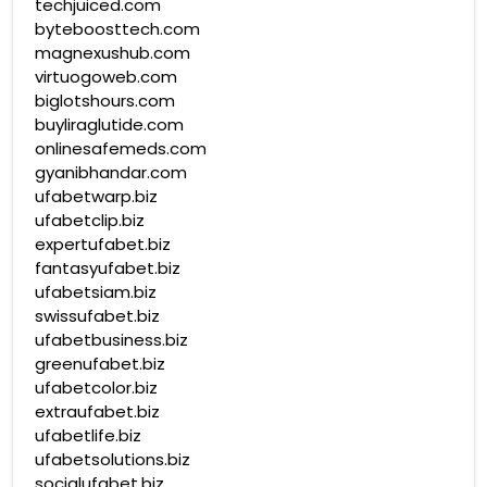
techjuiced.com
byteboosttech.com
magnexushub.com
virtuogoweb.com
biglotshours.com
buyliraglutide.com
onlinesafemeds.com
gyanibhandar.com
ufabetwarp.biz
ufabetclip.biz
expertufabet.biz
fantasyufabet.biz
ufabetsiam.biz
swissufabet.biz
ufabetbusiness.biz
greenufabet.biz
ufabetcolor.biz
extraufabet.biz
ufabetlife.biz
ufabetsolutions.biz
socialufabet.biz