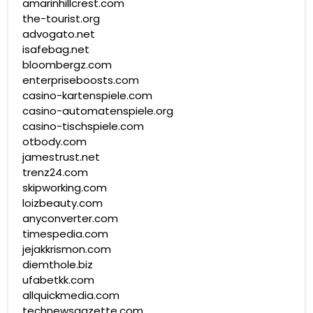
amarinhillcrest.com
the-tourist.org
advogato.net
isafebag.net
bloombergz.com
enterpriseboosts.com
casino-kartenspiele.com
casino-automatenspiele.org
casino-tischspiele.com
otbody.com
jamestrust.net
trenz24.com
skipworking.com
loizbeauty.com
anyconverter.com
timespedia.com
jejakkrismon.com
diemthole.biz
ufabetkk.com
allquickmedia.com
technewsgazette.com