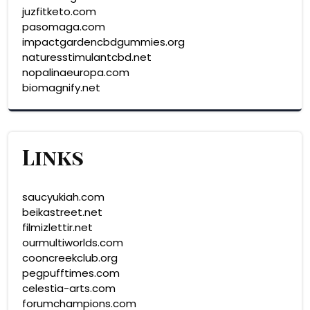
juzfitketo.com
pasomaga.com
impactgardencbdgummies.org
naturesstimulantcbd.net
nopalinaeuropa.com
biomagnify.net
Links
saucyukiah.com
beikastreet.net
filmizlettir.net
ourmultiworlds.com
cooncreekclub.org
pegpufftimes.com
celestia-arts.com
forumchampions.com