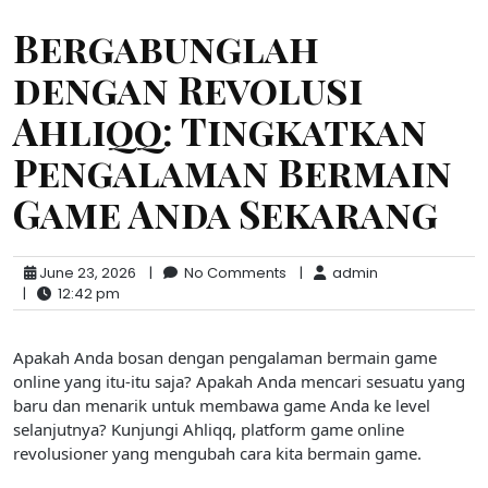
Bergabunglah
dengan Revolusi
Ahliqq: Tingkatkan
Pengalaman Bermain
Game Anda Sekarang
June 23, 2026
|
No Comments
|
admin
|
12:42 pm
Apakah Anda bosan dengan pengalaman bermain game
online yang itu-itu saja? Apakah Anda mencari sesuatu yang
baru dan menarik untuk membawa game Anda ke level
selanjutnya? Kunjungi Ahliqq, platform game online
revolusioner yang mengubah cara kita bermain game.