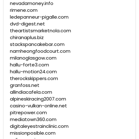
nevadamoney.info
rimene.com
ledepanneur-pigalle.com
dvd-digest.net
theartistsmarketnola.com
chiranaplus.biz
stackspancakebar.com
namheongfoodcourt.com
milanoglasgow.com
hallu-forte3.com
hallu-motion24.com
therockskippers.com
granfoss.net
allindiacafela.com
alpineskiracing2007.com
casino-vulkan-online.net
pitrepower.com
mediatown360.com
digitaleyestrainclinic.com
missionposible.com