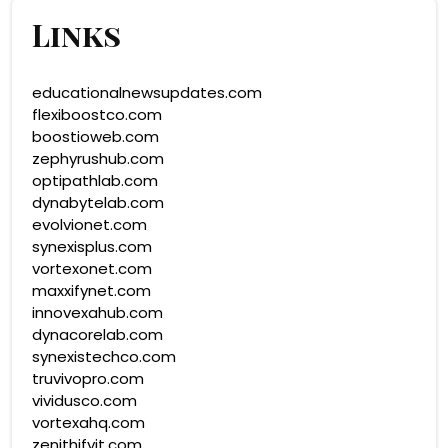
Links
educationalnewsupdates.com
flexiboostco.com
boostioweb.com
zephyrushub.com
optipathlab.com
dynabytelab.com
evolvionet.com
synexisplus.com
vortexonet.com
maxxifynet.com
innovexahub.com
dynacorelab.com
synexistechco.com
truvivopro.com
vividusco.com
vortexahq.com
zenithifyit.com