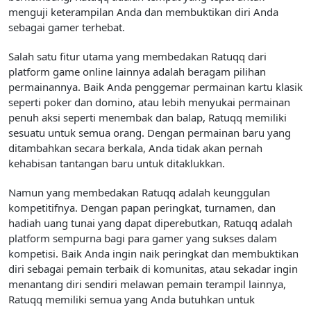
menguji keterampilan Anda dan membuktikan diri Anda
sebagai gamer terhebat.
Salah satu fitur utama yang membedakan Ratuqq dari
platform game online lainnya adalah beragam pilihan
permainannya. Baik Anda penggemar permainan kartu klasik
seperti poker dan domino, atau lebih menyukai permainan
penuh aksi seperti menembak dan balap, Ratuqq memiliki
sesuatu untuk semua orang. Dengan permainan baru yang
ditambahkan secara berkala, Anda tidak akan pernah
kehabisan tantangan baru untuk ditaklukkan.
Namun yang membedakan Ratuqq adalah keunggulan
kompetitifnya. Dengan papan peringkat, turnamen, dan
hadiah uang tunai yang dapat diperebutkan, Ratuqq adalah
platform sempurna bagi para gamer yang sukses dalam
kompetisi. Baik Anda ingin naik peringkat dan membuktikan
diri sebagai pemain terbaik di komunitas, atau sekadar ingin
menantang diri sendiri melawan pemain terampil lainnya,
Ratuqq memiliki semua yang Anda butuhkan untuk