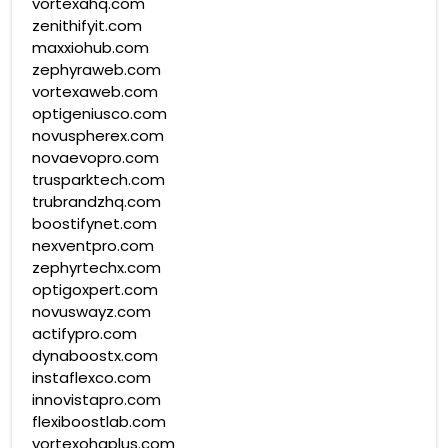
vortexahq.com
zenithifyit.com
maxxiohub.com
zephyraweb.com
vortexaweb.com
optigeniusco.com
novuspherex.com
novaevopro.com
trusparktech.com
trubrandzhq.com
boostifynet.com
nexventpro.com
zephyrtechx.com
optigoxpert.com
novuswayz.com
actifypro.com
dynaboostx.com
instaflexco.com
innovistapro.com
flexiboostlab.com
vortexohqplus.com