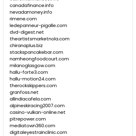
canadafinance.info
nevadamoney.info
rimene.com
ledepanneur-pigalle.com
dvd-digest.net
theartistsmarketnola.com
chiranaplus.biz
stackspancakebar.com
namheongfoodcourt.com
milanoglasgow.com
hallu-forte3.com
hallu-motion24.com
therockskippers.com
granfoss.net
allindiacafela.com
alpineskiracing2007.com
casino-vulkan-online.net
pitrepower.com
mediatown360.com
digitaleyestrainclinic.com