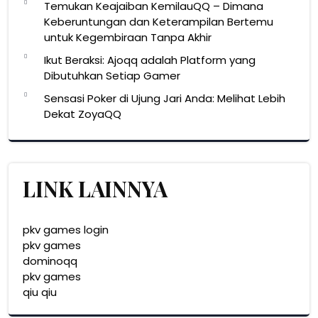
Temukan Keajaiban KemilauQQ – Dimana
Keberuntungan dan Keterampilan Bertemu
untuk Kegembiraan Tanpa Akhir
Ikut Beraksi: Ajoqq adalah Platform yang
Dibutuhkan Setiap Gamer
Sensasi Poker di Ujung Jari Anda: Melihat Lebih
Dekat ZoyaQQ
LINK LAINNYA
pkv games login
pkv games
dominoqq
pkv games
qiu qiu