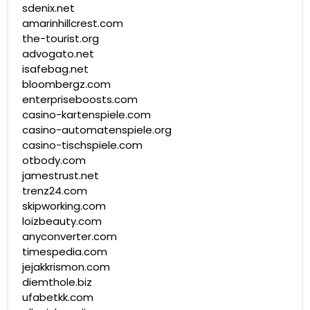
sdenix.net
amarinhillcrest.com
the-tourist.org
advogato.net
isafebag.net
bloombergz.com
enterpriseboosts.com
casino-kartenspiele.com
casino-automatenspiele.org
casino-tischspiele.com
otbody.com
jamestrust.net
trenz24.com
skipworking.com
loizbeauty.com
anyconverter.com
timespedia.com
jejakkrismon.com
diemthole.biz
ufabetkk.com