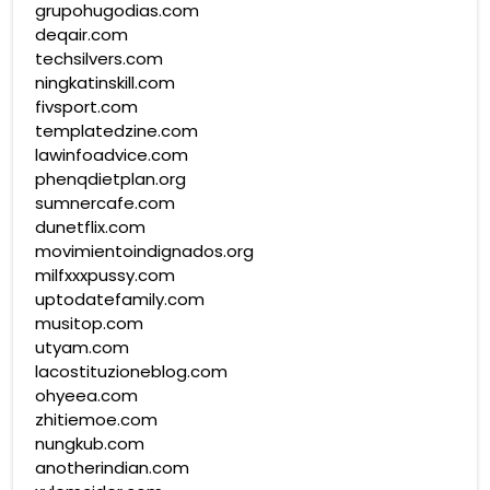
grupohugodias.com
deqair.com
techsilvers.com
ningkatinskill.com
fivsport.com
templatedzine.com
lawinfoadvice.com
phenqdietplan.org
sumnercafe.com
dunetflix.com
movimientoindignados.org
milfxxxpussy.com
uptodatefamily.com
musitop.com
utyam.com
lacostituzioneblog.com
ohyeea.com
zhitiemoe.com
nungkub.com
anotherindian.com