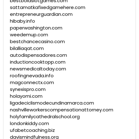
bestbolaslotgames.com
sattamatkafixedgamehere.com
entrepreneurguardian.com
hibaby.info
paperwashington.com
weedemup.com
bestchancecasino.com
bilalliaqat.com
autodispensadores.com
inductioncooktopp.com
newsmedicaltoday.com
roofingnevada.info
magconnectx.com
synexispro.com
holayomi.com
ligadeciclismodecundinamarca.com
nashvilleworkerscompensationattorney.com
holyfamilycathedralschool.org
londonkiddy.com
ufabetcoaching.biz
davismindfulness.org