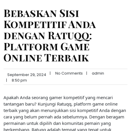
Bebaskan Sisi
Kompetitif Anda
dengan Ratuqq:
Platform Game
Online Terbaik
|
No Comments
|
admin
September 29, 2024
|
8:50 pm
Apakah Anda seorang gamer kompetitif yang mencari
tantangan baru? Kunjungi Ratuqq, platform game online
terbaik yang akan menunjukkan sisi kompetitif Anda dengan
cara yang belum pernah ada sebelumnya. Dengan beragam
permainan untuk dipilih dan komunitas pemain yang
berkembang, Ratuqq adalah tempat yang tepat untuk