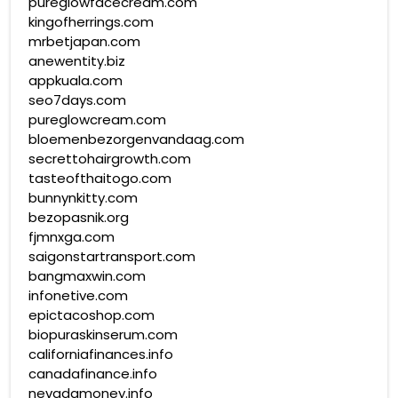
pureglowfacecream.com
kingofherrings.com
mrbetjapan.com
anewentity.biz
appkuala.com
seo7days.com
pureglowcream.com
bloemenbezorgenvandaag.com
secrettohairgrowth.com
tasteofthaitogo.com
bunnynkitty.com
bezopasnik.org
fjmnxga.com
saigonstartransport.com
bangmaxwin.com
infonetive.com
epictacoshop.com
biopuraskinserum.com
californiafinances.info
canadafinance.info
nevadamoney.info