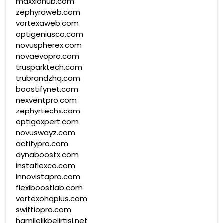
maxxiohub.com
zephyraweb.com
vortexaweb.com
optigeniusco.com
novuspherex.com
novaevopro.com
trusparktech.com
trubrandzhq.com
boostifynet.com
nexventpro.com
zephyrtechx.com
optigoxpert.com
novuswayz.com
actifypro.com
dynaboostx.com
instaflexco.com
innovistapro.com
flexiboostlab.com
vortexohqplus.com
swiftiopro.com
hamilelikbelirtisi.net