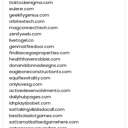
ticktockenigma.com
eulerxr.com
geekifygenius.com
orbitextech.com
magconnecttech.com
zenifyweb.com
livetogel.co
genmatfiredoor.com
findlascegasproperties.com
healthhavenrobbie.com
donanddonnadesigns.com
eagleoneconstructiontx.com
equiflexvitality.com
onlylovesg.com
activedesenvolvimento.com
dailyhubpages.com
idnplaysbobet.com
sattakingvikidadacall.com
bestbolaslotgames.com
sattamatkafixedgamehere.com