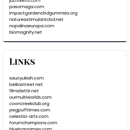
juzfitketo.com
pasomaga.com
impactgardencbdgummies.org
naturesstimulantcbd.net
nopalinaeuropa.com
biomagnify.net
Links
saucyukiah.com
beikastreet.net
filmizlettir.net
ourmultiworlds.com
cooncreekclub.org
pegpufftimes.com
celestia-arts.com
forumchampions.com
bluebargames.com