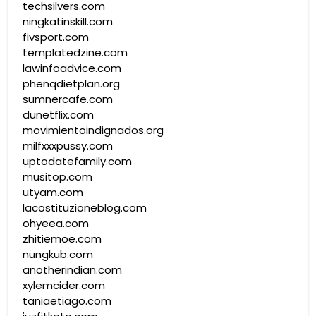
techsilvers.com
ningkatinskill.com
fivsport.com
templatedzine.com
lawinfoadvice.com
phenqdietplan.org
sumnercafe.com
dunetflix.com
movimientoindignados.org
milfxxxpussy.com
uptodatefamily.com
musitop.com
utyam.com
lacostituzioneblog.com
ohyeea.com
zhitiemoe.com
nungkub.com
anotherindian.com
xylemcider.com
taniaetiago.com