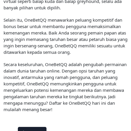
virtual seperti balap kuda dan balap greyhound, selalu ada
banyak pilihan untuk dipilih.
Selain itu, OneBetQQ menawarkan peluang kompetitif dan
bonus besar untuk membantu pengguna memaksimalkan
kemenangan mereka. Baik Anda seorang pemain papan atas
yang ingin memasang taruhan besar atau petaruh biasa yang
ingin bersenang-senang, OneBetQQ memiliki sesuatu untuk
ditawarkan kepada semua orang.
Secara keseluruhan, OneBetQQ adalah pengubah permainan
dalam dunia taruhan online. Dengan opsi taruhan yang
inovatif, antarmuka yang ramah pengguna, dan peluang
kompetitif, OneBetQQ memungkinkan pengguna untuk
mengeluarkan potensi kemenangan mereka dan membawa
pengalaman taruhan mereka ke tingkat berikutnya. Jadi
mengapa menunggu? Daftar ke OneBetQQ hari ini dan
mulailah menang besar!