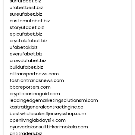
surfufabet.biz
ufabetbest.biz
sureufabet.biz
customufabet.biz
storyufabet.biz
epicufabet.biz
crystalufabet.biz
ufabetok.biz
everufabet.biz
crowdufabet.biz
buildufabet.biz
alltransportnews.com
fashiontrandsnews.com
bbcreporters.com
cryptocasinoguid.com
leadingedgemarketingsolutionsmi.com
kastratigeneralcontractinginc.co
bestwholesalenfljerseysshop.com
openlivinglabdays14.com
ayurvedakonsultti-kari-nokela.com
antitraders.biz