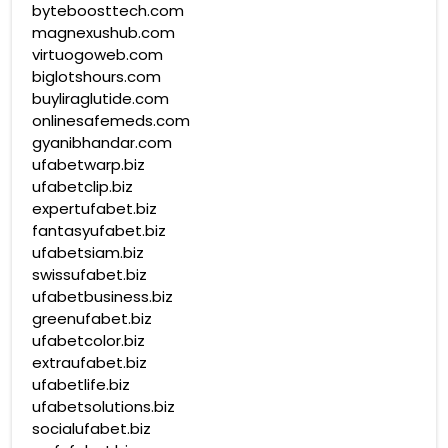
byteboosttech.com
magnexushub.com
virtuogoweb.com
biglotshours.com
buyliraglutide.com
onlinesafemeds.com
gyanibhandar.com
ufabetwarp.biz
ufabetclip.biz
expertufabet.biz
fantasyufabet.biz
ufabetsiam.biz
swissufabet.biz
ufabetbusiness.biz
greenufabet.biz
ufabetcolor.biz
extraufabet.biz
ufabetlife.biz
ufabetsolutions.biz
socialufabet.biz