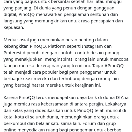
cara yang bagus untuk bersantai setelah hari atau minggu
yang panjang. Di dunia yang penuh dengan gangguan
digital, PinoQQ menawarkan pengalaman sentuhan dan
langsung yang memungkinkan untuk rasa pencapaian dan
kepuasan.
Media sosial juga memainkan peran penting dalam
kebangkitan PinoQQ. Platform seperti Instagram dan
Pinterest dipenuhi dengan contoh -contoh desain pinoqq
yang menakjubkan, menginspirasi orang lain untuk mencoba
tangan mereka di kerajinan yang trendi ini. Tagar #PinoQQ
telah menjadi cara populer bagi para penggemar untuk
berbagi kreasi mereka dan terhubung dengan orang lain
yang berbagi hasrat mereka untuk kerajinan ini.
Karena PinoQQ terus mendapatkan daya tarik di dunia DIY, ia
juga memicu rasa kebersamaan di antara perajin. Lokakarya
dan kelas yang didedikasikan untuk PinoQQ telah muncul di
kota -kota di seluruh dunia, memungkinkan orang untuk
berkumpul dan belajar satu sama lain. Forum dan grup
online menyediakan ruang bagi penggemar untuk berbagi