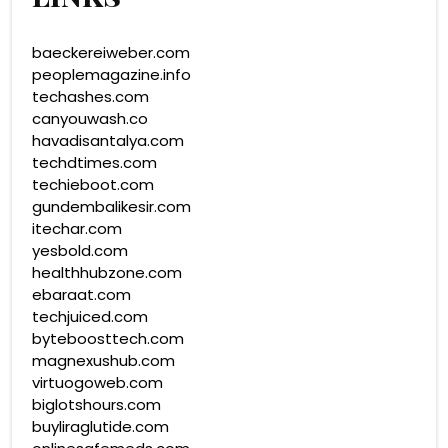
baeckereiweber.com
peoplemagazine.info
techashes.com
canyouwash.co
havadisantalya.com
techdtimes.com
techieboot.com
gundembalikesir.com
itechar.com
yesbold.com
healthhubzone.com
ebaraat.com
techjuiced.com
byteboosttech.com
magnexushub.com
virtuogoweb.com
biglotshours.com
buyliraglutide.com