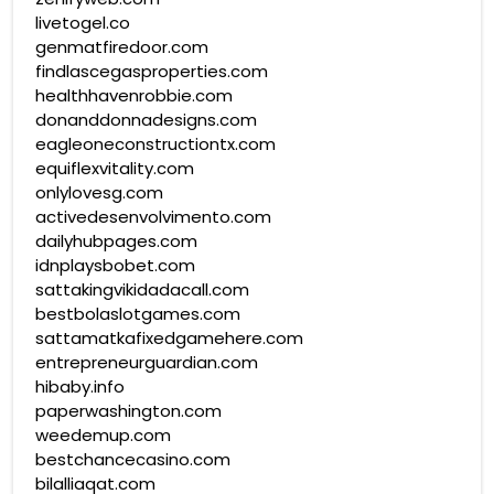
livetogel.co
genmatfiredoor.com
findlascegasproperties.com
healthhavenrobbie.com
donanddonnadesigns.com
eagleoneconstructiontx.com
equiflexvitality.com
onlylovesg.com
activedesenvolvimento.com
dailyhubpages.com
idnplaysbobet.com
sattakingvikidadacall.com
bestbolaslotgames.com
sattamatkafixedgamehere.com
entrepreneurguardian.com
hibaby.info
paperwashington.com
weedemup.com
bestchancecasino.com
bilalliaqat.com