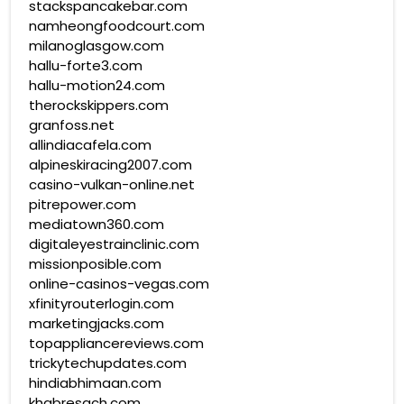
stackspancakebar.com
namheongfoodcourt.com
milanoglasgow.com
hallu-forte3.com
hallu-motion24.com
therockskippers.com
granfoss.net
allindiacafela.com
alpineskiracing2007.com
casino-vulkan-online.net
pitrepower.com
mediatown360.com
digitaleyestrainclinic.com
missionposible.com
online-casinos-vegas.com
xfinityrouterlogin.com
marketingjacks.com
topappliancereviews.com
trickytechupdates.com
hindiabhimaan.com
khabresach.com