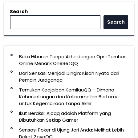
Search
Search
Buka Hiburan Tanpa Akhir dengan Opsi Taruhan
Online Menarik OneBetQQ
Dari Sensasi Menjadi Dingin: Kisah Nyata dari
Pemain Juraganqq
Temukan Keajaiban KemilauQQ – Dimana
Keberuntungan dan Keterampilan Bertemu
untuk Kegembiraan Tanpa Akhir
Ikut Beraksi: Ajoqq adalah Platform yang
Dibutuhkan Setiap Gamer
Sensasi Poker di Ujung Jari Anda: Melihat Lebih
Dekat ZoyaQQ