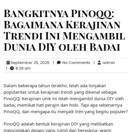
Bangkitnya Pinoqq:
Bagaimana Kerajinan
Trendi Ini Mengambil
Dunia DIY oleh Badai
September 25, 2025
|
No Comments
|
admin
|
8:29 am
Dalam beberapa tahun terakhir, telah ada lonjakan
popularitas untuk kerajinan trendi yang dikenal sebagai
PinoQQ. Kerajinan unik ini telah mengambil dunia DIY oleh
badai, memikat hati perajin dan hobi. Tapi apa sebenarnya
PinoQQ, dan mengapa itu menjadi tren yang begitu populer?
PinoQQ adalah bentuk kerajinan DIY yang melibatkan
menciptakan desain yang rumit dan berwarna -warni