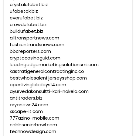
crystalufabet.biz
ufabetok.biz
everufabet.biz
crowdufabet.biz
buildufabet.biz
alltransportnews.com
fashiontrandsnews.com
bbcreporters.com
cryptocasinoguid.com
leadingedgemarketingsolutionsmi.com
kastratigeneralcontractinginc.co
bestwholesalenfljerseysshop.com
openlivinglabdays14.com
ayurvedakonsultti-kari-nokela.com
antitraders.biz
aryanews24.com
xscape-it.com
777azino-mobile.com
cobbseniorbowl.com
technowdesign.com