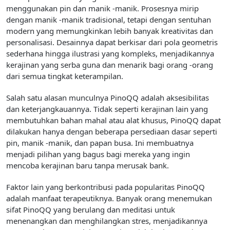
menggunakan pin dan manik -manik. Prosesnya mirip
dengan manik -manik tradisional, tetapi dengan sentuhan
modern yang memungkinkan lebih banyak kreativitas dan
personalisasi. Desainnya dapat berkisar dari pola geometris
sederhana hingga ilustrasi yang kompleks, menjadikannya
kerajinan yang serba guna dan menarik bagi orang -orang
dari semua tingkat keterampilan.
Salah satu alasan munculnya PinoQQ adalah aksesibilitas
dan keterjangkauannya. Tidak seperti kerajinan lain yang
membutuhkan bahan mahal atau alat khusus, PinoQQ dapat
dilakukan hanya dengan beberapa persediaan dasar seperti
pin, manik -manik, dan papan busa. Ini membuatnya
menjadi pilihan yang bagus bagi mereka yang ingin
mencoba kerajinan baru tanpa merusak bank.
Faktor lain yang berkontribusi pada popularitas PinoQQ
adalah manfaat terapeutiknya. Banyak orang menemukan
sifat PinoQQ yang berulang dan meditasi untuk
menenangkan dan menghilangkan stres, menjadikannya