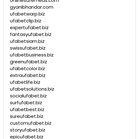
onlinesafemeds.com
gyanibhandar.com
ufabetwarp.biz
ufabetclip.biz
expertufabet.biz
fantasyufabet.biz
ufabetsiam.biz
swissufabet.biz
ufabetbusiness.biz
greenufabet.biz
ufabetcolor.biz
extraufabet.biz
ufabetlife.biz
ufabetsolutions.biz
socialufabet.biz
surfufabet.biz
ufabetbest.biz
sureufabet.biz
customufabet.biz
storyufabet.biz
epicufabet.biz