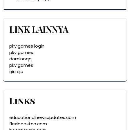
LINK LAINNYA
pkv games login
pkv games
dominoqq
pkv games
qiu qiu
Links
educationalnewsupdates.com
flexiboostco.com