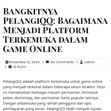
Bangkitnya
PelangiQQ: Bagaimana
Menjadi Platform
Terkemuka dalam
Game Online
November 12, 2024
|
No Comments
|
admin
|
12:19 pm
PelangiQQ adalah platform terkemuka untuk game online
yang menjadi terkenal dalam beberapa tahun terakhir. Situs
ini menawarkan berbagai macam permainan, termasuk
poker, dominoqq, dan permainan kartu populer lainnya.
Dengan antarmuka yang ramah pengguna dan opsi
pembayaran yang aman, PelangiQQ telah menjadi tujuan