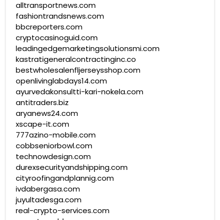
alltransportnews.com
fashiontrandsnews.com
bbcreporters.com
cryptocasinoguid.com
leadingedgemarketingsolutionsmi.com
kastratigeneralcontractinginc.co
bestwholesalenfljerseysshop.com
openlivinglabdays14.com
ayurvedakonsultti-kari-nokela.com
antitraders.biz
aryanews24.com
xscape-it.com
777azino-mobile.com
cobbseniorbowl.com
technowdesign.com
durexsecurityandshipping.com
cityroofingandplannig.com
ivdabergasa.com
juyultadesga.com
real-crypto-services.com