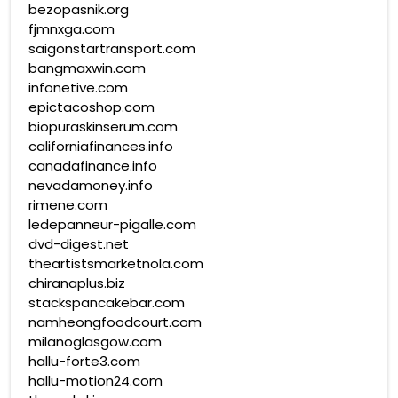
bezopasnik.org
fjmnxga.com
saigonstartransport.com
bangmaxwin.com
infonetive.com
epictacoshop.com
biopuraskinserum.com
californiafinances.info
canadafinance.info
nevadamoney.info
rimene.com
ledepanneur-pigalle.com
dvd-digest.net
theartistsmarketnola.com
chiranaplus.biz
stackspancakebar.com
namheongfoodcourt.com
milanoglasgow.com
hallu-forte3.com
hallu-motion24.com