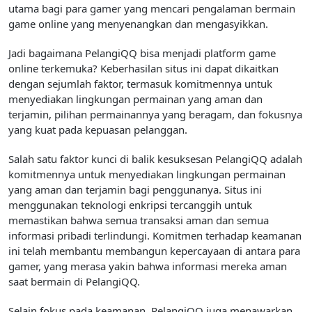
utama bagi para gamer yang mencari pengalaman bermain
game online yang menyenangkan dan mengasyikkan.
Jadi bagaimana PelangiQQ bisa menjadi platform game
online terkemuka? Keberhasilan situs ini dapat dikaitkan
dengan sejumlah faktor, termasuk komitmennya untuk
menyediakan lingkungan permainan yang aman dan
terjamin, pilihan permainannya yang beragam, dan fokusnya
yang kuat pada kepuasan pelanggan.
Salah satu faktor kunci di balik kesuksesan PelangiQQ adalah
komitmennya untuk menyediakan lingkungan permainan
yang aman dan terjamin bagi penggunanya. Situs ini
menggunakan teknologi enkripsi tercanggih untuk
memastikan bahwa semua transaksi aman dan semua
informasi pribadi terlindungi. Komitmen terhadap keamanan
ini telah membantu membangun kepercayaan di antara para
gamer, yang merasa yakin bahwa informasi mereka aman
saat bermain di PelangiQQ.
Selain fokus pada keamanan, PelangiQQ juga menawarkan