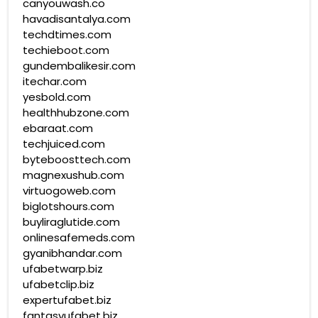
canyouwash.co
havadisantalya.com
techdtimes.com
techieboot.com
gundembalikesir.com
itechar.com
yesbold.com
healthhubzone.com
ebaraat.com
techjuiced.com
byteboosttech.com
magnexushub.com
virtuogoweb.com
biglotshours.com
buyliraglutide.com
onlinesafemeds.com
gyanibhandar.com
ufabetwarp.biz
ufabetclip.biz
expertufabet.biz
fantasyufabet.biz