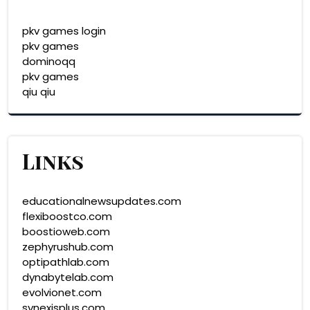
pkv games login
pkv games
dominoqq
pkv games
qiu qiu
Links
educationalnewsupdates.com
flexiboostco.com
boostioweb.com
zephyrushub.com
optipathlab.com
dynabytelab.com
evolvionet.com
synexisplus.com