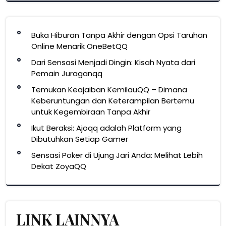
Buka Hiburan Tanpa Akhir dengan Opsi Taruhan
Online Menarik OneBetQQ
Dari Sensasi Menjadi Dingin: Kisah Nyata dari
Pemain Juraganqq
Temukan Keajaiban KemilauQQ – Dimana
Keberuntungan dan Keterampilan Bertemu
untuk Kegembiraan Tanpa Akhir
Ikut Beraksi: Ajoqq adalah Platform yang
Dibutuhkan Setiap Gamer
Sensasi Poker di Ujung Jari Anda: Melihat Lebih
Dekat ZoyaQQ
LINK LAINNYA