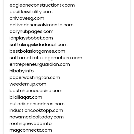
eagleoneconstructiontx.com
equiflexvitality.com
onlylovesg.com
activedesenvolvimento.com
dailyhubpages.com
idnplaysbobet.com
sattakingvikidadacall.com
bestbolaslotgames.com
sattamatkafixedgamehere.com
entrepreneurguardian.com
hibaby.info
paperwashington.com
weedemup.com
bestchancecasino.com
bilalliaqat.com
autodispensadores.com
inductioncooktopp.com
newsmedicaltoday.com
roofingnevada.info
magconnectx.com