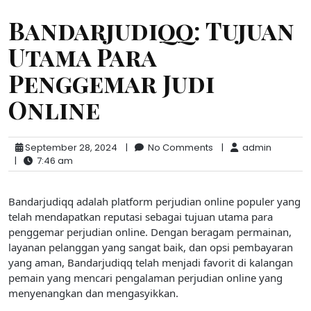
Bandarjudiqq: Tujuan
Utama Para
Penggemar Judi
Online
September 28, 2024
|
No Comments
|
admin
|
7:46 am
Bandarjudiqq adalah platform perjudian online populer yang
telah mendapatkan reputasi sebagai tujuan utama para
penggemar perjudian online. Dengan beragam permainan,
layanan pelanggan yang sangat baik, dan opsi pembayaran
yang aman, Bandarjudiqq telah menjadi favorit di kalangan
pemain yang mencari pengalaman perjudian online yang
menyenangkan dan mengasyikkan.