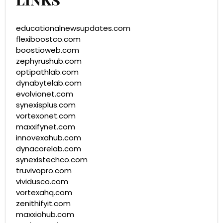
educationalnewsupdates.com
flexiboostco.com
boostioweb.com
zephyrushub.com
optipathlab.com
dynabytelab.com
evolvionet.com
synexisplus.com
vortexonet.com
maxxifynet.com
innovexahub.com
dynacorelab.com
synexistechco.com
truvivopro.com
vividusco.com
vortexahq.com
zenithifyit.com
maxxiohub.com