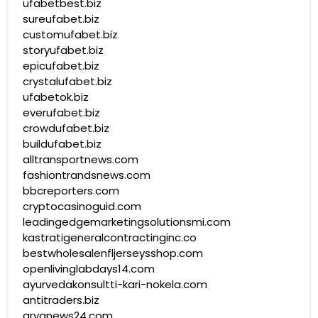
ufabetbest.biz
sureufabet.biz
customufabet.biz
storyufabet.biz
epicufabet.biz
crystalufabet.biz
ufabetok.biz
everufabet.biz
crowdufabet.biz
buildufabet.biz
alltransportnews.com
fashiontrandsnews.com
bbcreporters.com
cryptocasinoguid.com
leadingedgemarketingsolutionsmi.com
kastratigeneralcontractinginc.co
bestwholesalenfljerseysshop.com
openlivinglabdays14.com
ayurvedakonsultti-kari-nokela.com
antitraders.biz
aryanews24.com