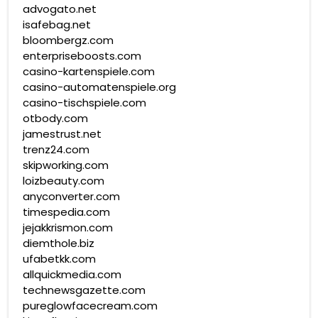
advogato.net
isafebag.net
bloombergz.com
enterpriseboosts.com
casino-kartenspiele.com
casino-automatenspiele.org
casino-tischspiele.com
otbody.com
jamestrust.net
trenz24.com
skipworking.com
loizbeauty.com
anyconverter.com
timespedia.com
jejakkrismon.com
diemthole.biz
ufabetkk.com
allquickmedia.com
technewsgazette.com
pureglowfacecream.com