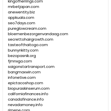
kingofherrings.com
mrbetjapan.com
anewentity.biz
appkuala.com
seo7days.com
pureglowcream.com
bloemenbezorgenvandaag.com
secrettohairgrowth.com
tasteofthaitogo.com
bunnynkitty.com
bezopasnik.org
fjmnxga.com
saigonstartransport.com
bangmaxwin.com
infonetive.com
epictacoshop.com
biopuraskinserum.com
californiafinances.info
canadafinance.info
nevadamoney.info
rimene.com