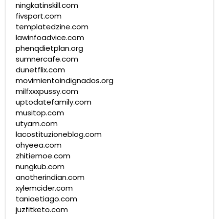
ningkatinskill.com
fivsport.com
templatedzine.com
lawinfoadvice.com
phenqdietplan.org
sumnercafe.com
dunetflix.com
movimientoindignados.org
milfxxxpussy.com
uptodatefamily.com
musitop.com
utyam.com
lacostituzioneblog.com
ohyeea.com
zhitiemoe.com
nungkub.com
anotherindian.com
xylemcider.com
taniaetiago.com
juzfitketo.com