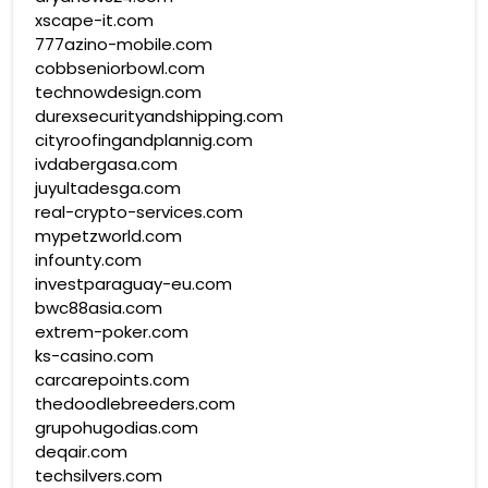
xscape-it.com
777azino-mobile.com
cobbseniorbowl.com
technowdesign.com
durexsecurityandshipping.com
cityroofingandplannig.com
ivdabergasa.com
juyultadesga.com
real-crypto-services.com
mypetzworld.com
infounty.com
investparaguay-eu.com
bwc88asia.com
extrem-poker.com
ks-casino.com
carcarepoints.com
thedoodlebreeders.com
grupohugodias.com
deqair.com
techsilvers.com