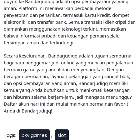
duyun ke Bandarjudiqq adalah opsi pembayarannya yang
aman. Platform ini menawarkan berbagai metode
penyetoran dan penarikan, termasuk kartu kredit, dompet
elektronik, dan transfer bank. Semua transaksi dienkripsi dan
diamankan menggunakan teknologi terkini, memastikan
bahwa informasi pribadi dan keuangan pemain selalu
tersimpan aman dan terlindungi.
Secara keseluruhan, Bandarjudiqq adalah tujuan sempurna
bagi para penggemar judi online yang mencari pengalaman
bermain game yang andal dan menyenangkan. Dengan
beragam permainan, layanan pelanggan yang sangat baik,
dan opsi pembayaran yang aman, Bandarjudiqq memiliki
semua yang Anda butuhkan untuk menikmati kesenangan
dan hiburan selama berjam-jam. Jadi mengapa menunggu?
Daftar akun hari ini dan mulai mainkan permainan favorit
Anda di Bandarjudiqq!
Tags:
pkv games
,
slot