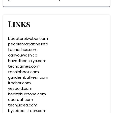
Links
baeckereiweber.com
peoplemagazine.info
techashes.com
canyouwash.co
havadisantalya.com
techdtimes.com
techieboot.com
gundembalikesir.com
itechar.com
yesbold.com
healthhubzone.com
ebaraat.com
techjuiced.com
byteboosttech.com