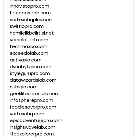
innovistapro.com
flexiboostlab.com
vortexohqplus.com
swiftiopro.com
hamilelikbelirtisi.net
versalotech.com
techmaxco.com
exceedolab.com
activaxio.com
dynabytesco.com
stylegurupro.com
datawizardslab.com
cubiqio.com
geeklifechronicle.com
infospherepro.com
foodiesavorpro.com
vortexohq.com
epicadventurepro.com
insightwavelab.com
lifeexplorerpro.com