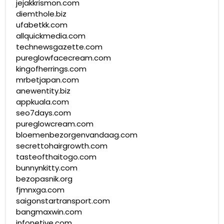
jejakkrismon.com
diemthole.biz
ufabetkk.com
allquickmedia.com
technewsgazette.com
pureglowfacecream.com
kingofherrings.com
mrbetjapan.com
anewentity.biz
appkuala.com
seo7days.com
pureglowcream.com
bloemenbezorgenvandaag.com
secrettohairgrowth.com
tasteofthaitogo.com
bunnynkitty.com
bezopasnik.org
fjmnxga.com
saigonstartransport.com
bangmaxwin.com
infonetive.com