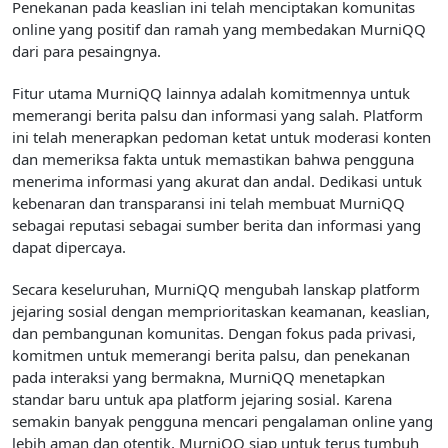
Penekanan pada keaslian ini telah menciptakan komunitas
online yang positif dan ramah yang membedakan MurniQQ
dari para pesaingnya.
Fitur utama MurniQQ lainnya adalah komitmennya untuk
memerangi berita palsu dan informasi yang salah. Platform
ini telah menerapkan pedoman ketat untuk moderasi konten
dan memeriksa fakta untuk memastikan bahwa pengguna
menerima informasi yang akurat dan andal. Dedikasi untuk
kebenaran dan transparansi ini telah membuat MurniQQ
sebagai reputasi sebagai sumber berita dan informasi yang
dapat dipercaya.
Secara keseluruhan, MurniQQ mengubah lanskap platform
jejaring sosial dengan memprioritaskan keamanan, keaslian,
dan pembangunan komunitas. Dengan fokus pada privasi,
komitmen untuk memerangi berita palsu, dan penekanan
pada interaksi yang bermakna, MurniQQ menetapkan
standar baru untuk apa platform jejaring sosial. Karena
semakin banyak pengguna mencari pengalaman online yang
lebih aman dan otentik, MurniQQ siap untuk terus tumbuh