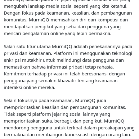
mengubah lanskap media sosial seperti yang kita ketahui.
Dengan fokus pada keamanan, keaslian, dan pembangunan
komunitas, MurniQQ memisahkan diri dari kompetisi dan
mendapatkan pengikut yang setia dari pengguna yang
mencari pengalaman online yang lebih bermakna.
Salah satu fitur utama MurniQQ adalah penekanannya pada
privasi dan keamanan. Platform ini menggunakan teknologi
enkripsi mutakhir untuk melindungi data pengguna dan
memastikan bahwa informasi pribadi tetap rahasia.
Komitmen terhadap privasi ini telah beresonansi dengan
pengguna yang semakin khawatir tentang keamanan
interaksi online mereka.
Selain fokusnya pada keamanan, MurniQQ juga
memprioritaskan keaslian dan pembangunan komunitas.
Tidak seperti platform jejaring sosial lainnya yang
memprioritaskan suka, berbagi, dan pengikut, MurniQQ
mendorong pengguna untuk terlibat dalam percakapan yang
bermakna dan membangun koneksi asli dengan orang lain.