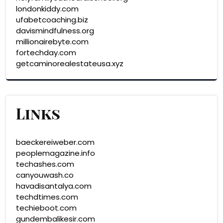
londonkiddy.com
ufabetcoaching.biz
davismindfulness.org
millionairebyte.com
fortechday.com
getcaminorealestateusa.xyz
Links
baeckereiweber.com
peoplemagazine.info
techashes.com
canyouwash.co
havadisantalya.com
techdtimes.com
techieboot.com
gundembalikesir.com