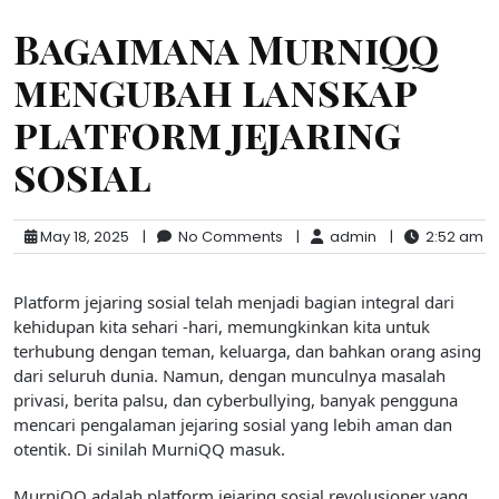
Bagaimana MurniQQ
mengubah lanskap
platform jejaring
sosial
May 18, 2025
|
No Comments
|
admin
|
2:52 am
Platform jejaring sosial telah menjadi bagian integral dari
kehidupan kita sehari -hari, memungkinkan kita untuk
terhubung dengan teman, keluarga, dan bahkan orang asing
dari seluruh dunia. Namun, dengan munculnya masalah
privasi, berita palsu, dan cyberbullying, banyak pengguna
mencari pengalaman jejaring sosial yang lebih aman dan
otentik. Di sinilah MurniQQ masuk.
MurniQQ adalah platform jejaring sosial revolusioner yang