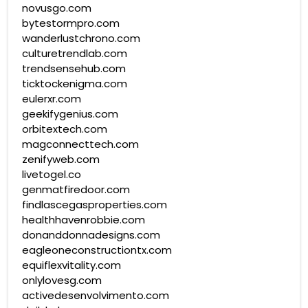
novusgo.com
bytestormpro.com
wanderlustchrono.com
culturetrendlab.com
trendsensehub.com
ticktockenigma.com
eulerxr.com
geekifygenius.com
orbitextech.com
magconnecttech.com
zenifyweb.com
livetogel.co
genmatfiredoor.com
findlascegasproperties.com
healthhavenrobbie.com
donanddonnadesigns.com
eagleoneconstructiontx.com
equiflexvitality.com
onlylovesg.com
activedesenvolvimento.com