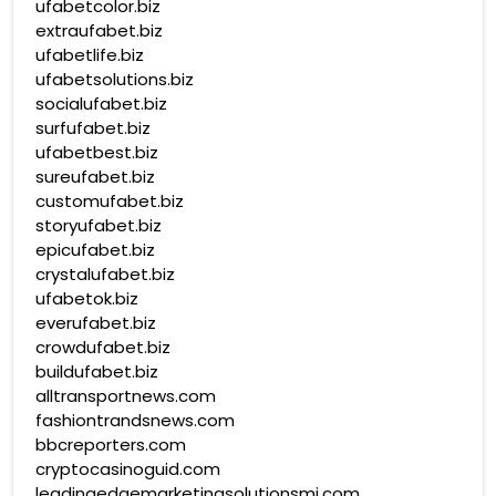
ufabetcolor.biz
extraufabet.biz
ufabetlife.biz
ufabetsolutions.biz
socialufabet.biz
surfufabet.biz
ufabetbest.biz
sureufabet.biz
customufabet.biz
storyufabet.biz
epicufabet.biz
crystalufabet.biz
ufabetok.biz
everufabet.biz
crowdufabet.biz
buildufabet.biz
alltransportnews.com
fashiontrandsnews.com
bbcreporters.com
cryptocasinoguid.com
leadingedgemarketingsolutionsmi.com