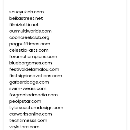
saucyukiah.com
beikastreet.net
filmizlettir.net
ourmultiworlds.com
cooncreekclub.org
pegpufftimes.com
celestia-arts.com
forumchampions.com
bluebargames.com
festivaldelamalou.com
firstsigninnovations.com
garberdodge.com
swim-wears.com
forgrantedmedia.com
peolpstar.com
tylerscustomdesign.com
carworksonline.com
techtimesss.com
virylstore.com