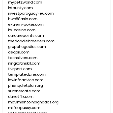
mypetzworld.com
infounty.com
investparaguay-eu.com
bwc88asia.com
extrem-poker.com
ks-casino.com
carcarepoints.com
thedoodlebreeders.com
grupohugodias.com
deqair.com
techsilvers.com
ningkatinskill.com
fivsport.com
templatedzine.com
lawinfoadvice.com
phenqdietplan.org
sumnercafe.com
dunetflix.com
movimientoindignados.org
milfxxxpussy.com