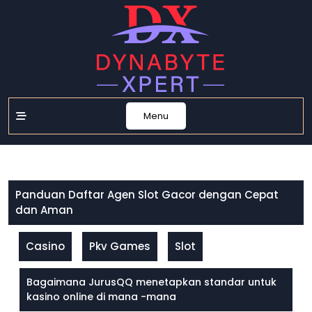
Skip
to
content
Menu
Panduan Daftar Agen Slot Gacor dengan Cepat
dan Aman
Casino
Pkv Games
Slot
Bagaimana JurusQQ menetapkan standar untuk
kasino online di mana -mana