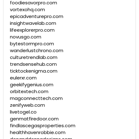
foodiesavorpro.com
vortexohq.com
epicadventurepro.com
insightwavelab.com
lifeexplorerpro.com
novusgo.com
bytestormpro.com
wanderlustchrono.com
culturetrendlab.com
trendsensehub.com
ticktockenigma.com
eulerxr.com
geekifygenius.com
orbitextech.com
magconnecttech.com
zenifyweb.com
livetogel.co
genmatfiredoor.com
findlascegasproperties.com
healthhavenrobbie.com