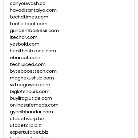
canyouwash.co
havadisantalya.com
techdtimes.com
techieboot.com
gundembalikesir.com
itechar.com
yesbold.com
healthhubzone.com
ebaraat.com
techjuiced.com
byteboosttech.com
magnexushub.com
virtuogoweb.com
biglotshours.com
buyliraglutide.com
onlinesafemeds.com
gyanibhandar.com
ufabetwarp.biz
ufabetclip.biz
expertufabet.biz