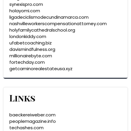
synexispro.com
holayomi.com
ligadeciclismodecundinamarca.com
nashvilleworkerscompensationattorney.com
holyfamilycathedralschool.org
londonkiddy.com
ufabetcoaching.biz
davismindfulness.org
millionairebyte.com
fortechday.com
getcaminorealestateusa.xyz
Links
baeckereiweber.com
peoplemagazine.info
techashes.com