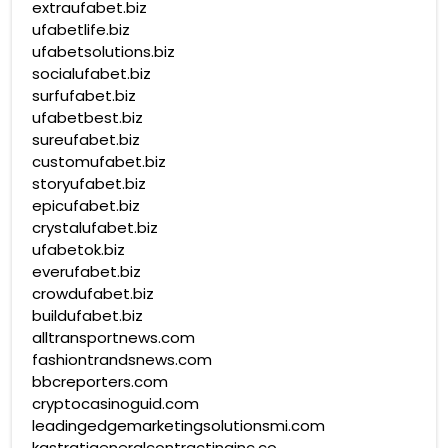
extraufabet.biz
ufabetlife.biz
ufabetsolutions.biz
socialufabet.biz
surfufabet.biz
ufabetbest.biz
sureufabet.biz
customufabet.biz
storyufabet.biz
epicufabet.biz
crystalufabet.biz
ufabetok.biz
everufabet.biz
crowdufabet.biz
buildufabet.biz
alltransportnews.com
fashiontrandsnews.com
bbcreporters.com
cryptocasinoguid.com
leadingedgemarketingsolutionsmi.com
kastratigeneralcontractinginc.co