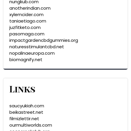
nungkub.com
anotherindian.com
xylemcider.com
taniaetiago.com
juzfitketo.com
pasomaga.com
impactgardencbdgummies.org
naturesstimulantcbd.net
nopalinaeuropa.com
biomagnify.net
Links
saucyukiah.com
beikastreet.net
filmizlettir.net
ourmultiworlds.com