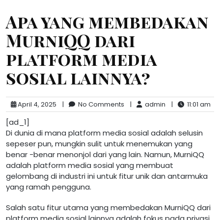
Apa yang membedakan
MurniQQ dari
platform media
sosial lainnya?
April 4, 2025
|
No Comments
|
admin
|
11:01 am
[ad_1]
Di dunia di mana platform media sosial adalah selusin
sepeser pun, mungkin sulit untuk menemukan yang
benar -benar menonjol dari yang lain. Namun, MurniQQ
adalah platform media sosial yang membuat
gelombang di industri ini untuk fitur unik dan antarmuka
yang ramah pengguna.
Salah satu fitur utama yang membedakan MurniQQ dari
platform media sosial lainnya adalah fokus pada privasi