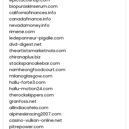
biopuraskinserum.com
californiafinances.info
canadafinance.info
nevadamoney.info
rimene.com
ledepanneur-pigalle.com
dvd-digest.net
theartistsmarketnola.com
chiranaplus.biz
stackspancakebar.com
namheongfoodcourt.com
milanoglasgow.com
hallu-forte3.com
hallu-motion24.com
therockskippers.com
granfoss.net
allindiacafela.com
alpineskiracing2007.com
casino-vulkan-online.net
pitrepower.com