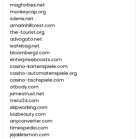
magforbes.net
monkeycap.org
sdenix.net
amarinhillcrest.com
the-tourist.org
advogato.net
isafebag.net
bloombergz.com
enterpriseboosts.com
casino-kartenspiele.com
casino-automatenspiele.org
casino-tischspiele.com
otbody.com
jamestrust.net
trenz24.com
skipworking.com
loizbeauty.com
anyconverter.com
timespedia.com
jejakkrismon.com