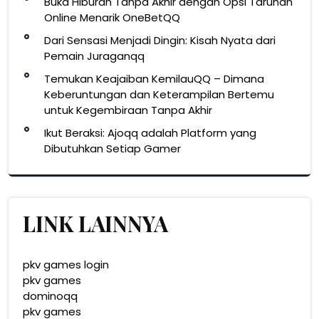
Buka Hiburan Tanpa Akhir dengan Opsi Taruhan
Online Menarik OneBetQQ
Dari Sensasi Menjadi Dingin: Kisah Nyata dari
Pemain Juraganqq
Temukan Keajaiban KemilauQQ – Dimana
Keberuntungan dan Keterampilan Bertemu
untuk Kegembiraan Tanpa Akhir
Ikut Beraksi: Ajoqq adalah Platform yang
Dibutuhkan Setiap Gamer
LINK LAINNYA
pkv games login
pkv games
dominoqq
pkv games